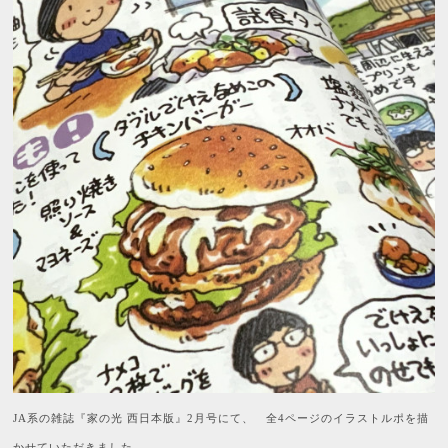
系の雑誌『家の光
西日本版』
月号にて、 全
ページのイラストルポを描
JA
2
4
かせていただきました。